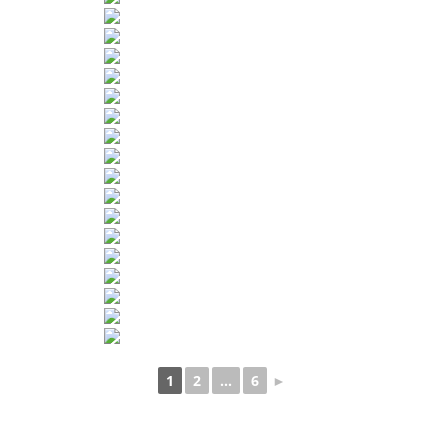
1
2
...
6
►