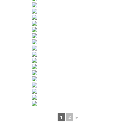
1
2
►